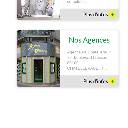
compléte...
+
Plus d'infos
Nos Agences
Agence de Chatellerault
75, boulevard Blossac -
86100
CHATELLERAULT T...
+
Plus d'infos