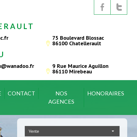
ERAULT
c.fr
75 Boulevard Blossac
86100 Chatellerault
U
au@wanadoo.fr
9 Rue Maurice Aguillon
86110 Mirebeau
E
CONTACT
NOS
HONORAIRES
AGENCES
Vente