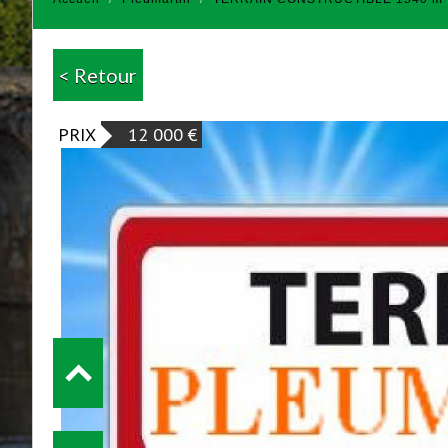
< Retour
PRIX
12 000
€