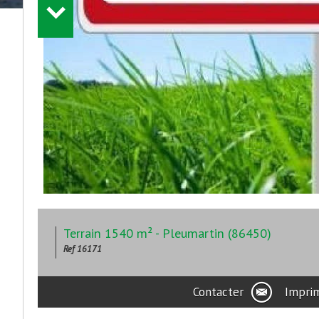
Terrain 1540 m² - Pleumartin (86450)
Ref 16171
Contacter
Impri