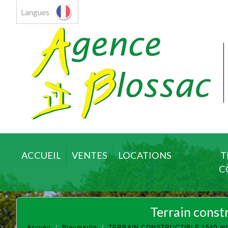
Langues
ACCUEIL
VENTES
LOCATIONS
T
C
terrain cons
Accueil
Pleumartin
TERRAIN CONSTRUCTIBLE 1540 m²