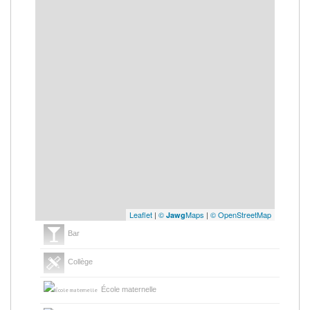
Leaflet
|
©
Maps
|
© OpenStreetMap
Jawg
Bar
Collège
École maternelle