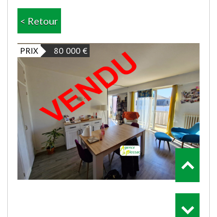
< Retour
PRIX
80 000
€