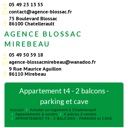
05 49 23 13 55
contact@agence-blossac.fr
75 Boulevard Blossac
86100 Chatellerault
AGENCE BLOSSAC
MIREBEAU
05 49 50 59 18
agence-blossacmirebeau@wanadoo.fr
9 Rue Maurice Aguillon
86110 Mirebeau
appartement t4 - 2 balcons -
parking et cave
Accueil
Acheter un logement à Chatellerault
Appartements à vendre
4 pièces à vendre
APPARTEMENT T4 - 2 BALCONS - PARKING et CAVE