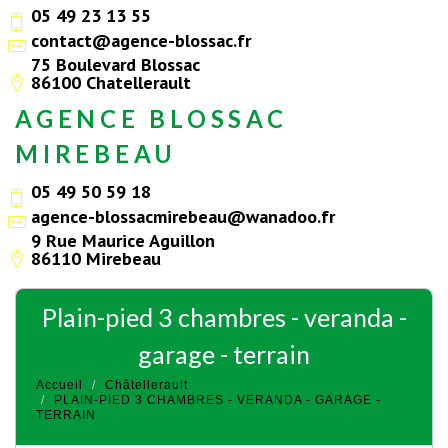
05 49 23 13 55
contact@agence-blossac.fr
75 Boulevard Blossac
86100 Chatellerault
AGENCE BLOSSAC
MIREBEAU
05 49 50 59 18
agence-blossacmirebeau@wanadoo.fr
9 Rue Maurice Aguillon
86110 Mirebeau
plain-pied 3 chambres - veranda -
garage - terrain
Accueil
Châtellerault
PLAIN-PIED 3 CHAMBRES - VERANDA - GARAGE -
TERRAIN