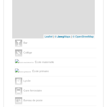
Leaflet
|
©
Maps
|
© OpenStreetMap
Jawg
Bar
Collège
École maternelle
École primaire
Lycée
Gare ferroviaire
Bureau de poste