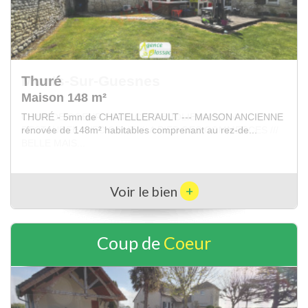
Monts-Sur-Guesnes
Maison 100 m²
COUP DE COEUR POUR CETTE JOLIE MAISON
RESTAUREE AVEC GOUT /// A PIED DES COMMERCES ///
BELLE MAIS...
+
Voir le bien
Coup de
Coeur