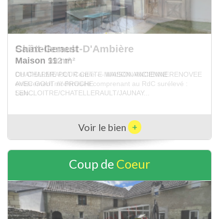
Châtellerault
Maison 99 m²
CHATELLERAULT Centre --- MAISON ANCIENNE
entièrement modernisée comprenant au RdC surélevé :
Salo...
+
Voir le bien
Coup de
Coeur