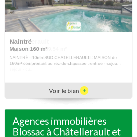
Châtellerault
Appartement 89.54 m²
CHATELLERAULT BOULEVARD BLOSSAC --
APPARTEMENT T3 au 2ème étage comprenant : entrée -
séjour - cu...
+
Voir le bien
Agences immobilières
Blossac à Châtellerault et