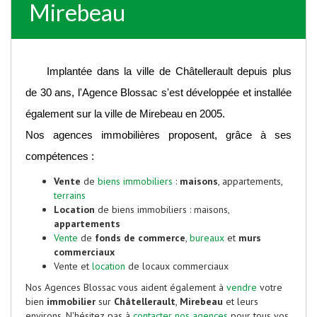
Mirebeau
Implantée dans la ville de Châtellerault depuis plus
de 30 ans, l'Agence Blossac s'est développée et installée
également sur la ville de Mirebeau en 2005.
Nos agences immobilières proposent, grâce à ses
compétences :
Vente
de
biens immobiliers
:
maisons
, appartements,
terrains
Location
de biens immobiliers : maisons,
appartements
Vente
de
fonds de commerce
,
bureaux
et
murs
commerciaux
Vente et
location
de locaux commerciaux
Nos Agences Blossac vous aident également à
vendre
votre
bien
immobilier
sur
Châtellerault
,
Mirebeau
et leurs
environs. N'hésitez pas à
contacter nos agences
pour tous vos