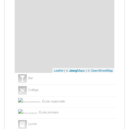
Leaflet
|
©
Maps
|
© OpenStreetMap
Jawg
Bar
Collège
École maternelle
École primaire
Lycée