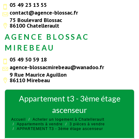
05 49 23 13 55
contact@agence-blossac.fr
75 Boulevard Blossac
86100 Chatellerault
AGENCE BLOSSAC
MIREBEAU
05 49 50 59 18
agence-blossacmirebeau@wanadoo.fr
9 Rue Maurice Aguillon
86110 Mirebeau
appartement t3 - 3ème étage
ascenseur
Accueil
Acheter un logement à Chatellerault
Appartements à vendre
3 pièces à vendre
APPARTEMENT T3 - 3ème étage ascenseur