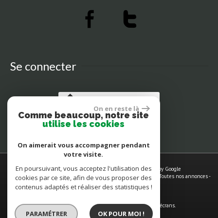
Se connecter
Espace propriétaires
On en reste là
Comme beaucoup, notre site
utilise les cookies
On aimerait vous accompagner pendant
votre visite.
En poursuivant, vous acceptez l'utilisation des
© 2026 | Tous droits réservés | Traduction powered by Google
Plan du site
-
Mentions légales
-
Nos honoraires
-
Liens
-
Admin
-
Toutes nos annonces
-
cookies par ce site, afin de vous proposer des
Politique RGPD
contenus adaptés et réaliser des statistiques !
Site internet compatible multi-supports,
un seul site adaptable à tous les types d'écrans.
PARAMÉTRER
OK POUR MOI !