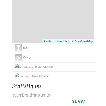
Leaflet
|
©
Maps
|
© OpenStreetMap
Jawg
Bar
Collège
École maternelle
École primaire
Statistiques
Nombre d'habitants
31 537