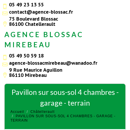
05 49 23 13 55
contact@agence-blossac.fr
75 Boulevard Blossac
86100 Chatellerault
AGENCE BLOSSAC
MIREBEAU
05 49 50 59 18
agence-blossacmirebeau@wanadoo.fr
9 Rue Maurice Aguillon
86110 Mirebeau
pavillon sur sous-sol 4 chambres -
garage - terrain
Accueil
Châtellerault
PAVILLON SUR SOUS-SOL 4 CHAMBRES - GARAGE -
TERRAIN