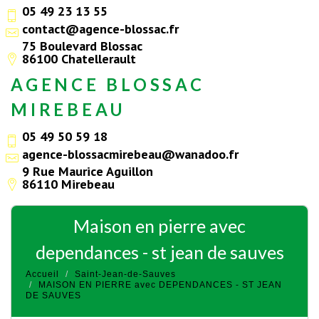
05 49 23 13 55
contact@agence-blossac.fr
75 Boulevard Blossac
86100 Chatellerault
AGENCE BLOSSAC
MIREBEAU
05 49 50 59 18
agence-blossacmirebeau@wanadoo.fr
9 Rue Maurice Aguillon
86110 Mirebeau
maison en pierre avec
dependances - st jean de sauves
Accueil
Saint-Jean-de-Sauves
MAISON EN PIERRE avec DEPENDANCES - ST JEAN
DE SAUVES