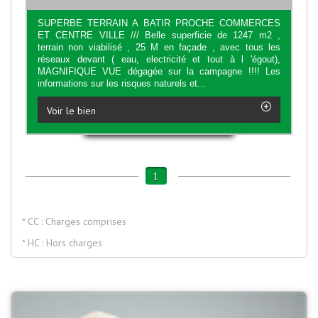
SUPERBE TERRAIN A BATIR PROCHE COMMERCES
ET CENTRE VILLE /// Belle superficie de 1247 m2 ,
terrain non viabilisé , 25 M en façade , avec tous les
réseaux devant ( eau, electricité et tout à l 'égout),
MAGNIFIQUE VUE dégagée sur la campagne !!!! Les
informations sur les risques naturels et...
Voir le bien
1
* CC : Charges comprises
* HC : Hors charges