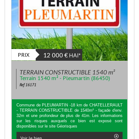
PRIX
12 000
€
HAI*
TERRAIN CONSTRUCTIBLE 1540 m²
Terrain 1540 m² - Pleumartin (86450)
Ref 16171
Commune de PLEUMARTIN -18 km de CHATELLERAULT
- TERRAIN CONSTRUCTIBLE de 1540m² - façade d'env.
32m et une profondeur de plus de 41m. Les informations
sur les risques auxquels ce bien est exposé sont
disponibles sur le site Géorisques
Voir le bien