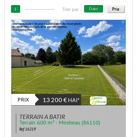
Date
Prix
1
Trier par :
PRIX
13 200
€
HAI*
TERRAIN A BATIR
Terrain 600 m² - Mirebeau (86110)
Ref 16219