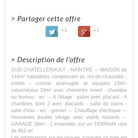
>
Partager cette offre
+1
+1
>
Description de l'offre
SUD CHATELLERAULT - NAINTRÉ --- MAISON de
144m² habitables comprenant au rez-de-chaussée :
entrée - cuisine aménagée et équipée 15m²-
salon/séjour 33m² avec cheminée Insert - chambre
ou bureau - wc --- A l'étage : palier avec placard - 4
chambres dont 2 avec placards - salle de bains -
salle d'eau - wc - grenier --- Chauffage électrique ---
Huisseries double vitrage avec volets roulants ---
GARAGE 36m² - L'ensemble sur un TERRAIN clos
de 962 m².
Les informations sur les risques auxquels ce bien est