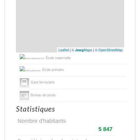
Leaflet
|
©
Maps
|
© OpenStreetMap
Jawg
École maternelle
École primaire
Gare ferroviaire
Bureau de poste
Statistiques
Nombre d'habitants
5 847