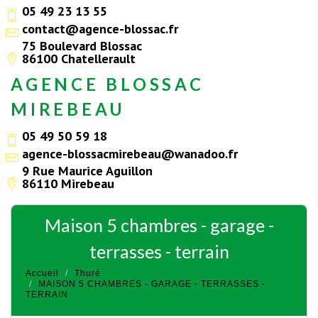
05 49 23 13 55
contact@agence-blossac.fr
75 Boulevard Blossac
86100 Chatellerault
AGENCE BLOSSAC
MIREBEAU
05 49 50 59 18
agence-blossacmirebeau@wanadoo.fr
9 Rue Maurice Aguillon
86110 Mirebeau
maison 5 chambres - garage -
terrasses - terrain
Accueil
Thuré
MAISON 5 CHAMBRES - GARAGE - TERRASSES -
TERRAIN