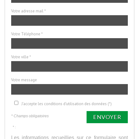
Votre adresse mail *
Votre Téléphone *
Votre ville *
Votre message
J'accepte les conditions d'utilisation des données (*)
ENVOYER
* Champs obligatoires
* :
Les informations recueillies sur ce formulaire sont