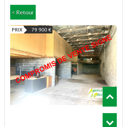
< Retour
PRIX
79 900
€