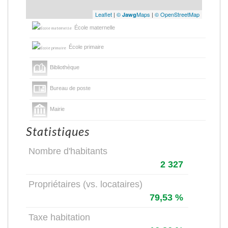
Leaflet
|
©
Maps
|
© OpenStreetMap
Jawg
École maternelle
École primaire
Bibliothèque
Bureau de poste
Mairie
Statistiques
Nombre d'habitants
2 327
Propriétaires (vs. locataires)
79,53 %
Taxe habitation