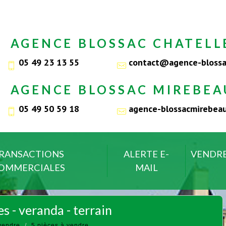
AGENCE BLOSSAC CHATELL
05 49 23 13 55
contact@agence-blossa
AGENCE BLOSSAC MIREBEA
05 49 50 59 18
agence-blossacmirebe
RANSACTIONS
ALERTE E-
VENDR
OMMERCIALES
MAIL
s - veranda - terrain
vendre
5 pièces à vendre