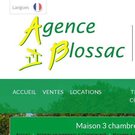
Langues
ACCUEIL
VENTES
LOCATIONS
T
C
maison 3 chambre
Accueil
Acheter un logement à Chatellerault
Maisons à 