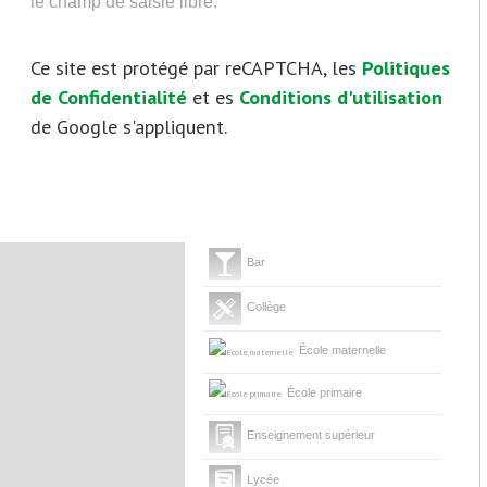
le champ de saisie libre.
Ce site est protégé par reCAPTCHA, les
Politiques
de Confidentialité
et es
Conditions d'utilisation
de Google s'appliquent.
Bar
Collège
École maternelle
École primaire
Enseignement supérieur
Lycée