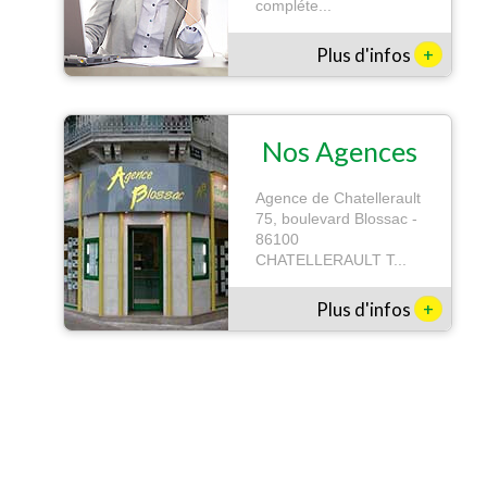
compléte...
+
Plus d'infos
Nos Agences
Agence de Chatellerault
75, boulevard Blossac -
86100
CHATELLERAULT T...
+
Plus d'infos