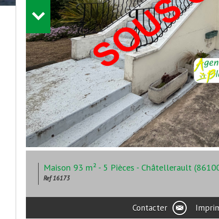
Maison 93 m² - 5 Pièces - Châtellerault (8610
Ref 16173
Contacter
Impri