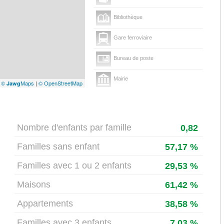
Bibliothèque
Gare ferroviaire
Bureau de poste
Mairie
|
©
Maps
|
© OpenStreetMap
Jawg
Presse et Tabac
Nombre d'enfants par famille
0,82
Familles sans enfant
57,17 %
Familles avec 1 ou 2 enfants
29,53 %
Maisons
61,42 %
Appartements
38,58 %
Familles avec 3 enfants
7,03 %