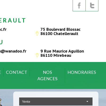
ERAULT
c.fr
75 Boulevard Blossac
86100 Chatellerault
U
au@wanadoo.fr
9 Rue Maurice Aguillon
86110 Mirebeau
E
CONTACT
NOS
HONORAIRES
AGENCES
Vente