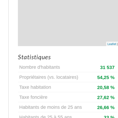
Leaflet
Statistiques
Nombre d'habitants
31 537
Propriétaires (vs. locataires)
54,25 %
Taxe habitation
20,58 %
Taxe foncière
27,62 %
Habitants de moins de 25 ans
26,66 %
Habitants de 25 à 55 ans
33 %