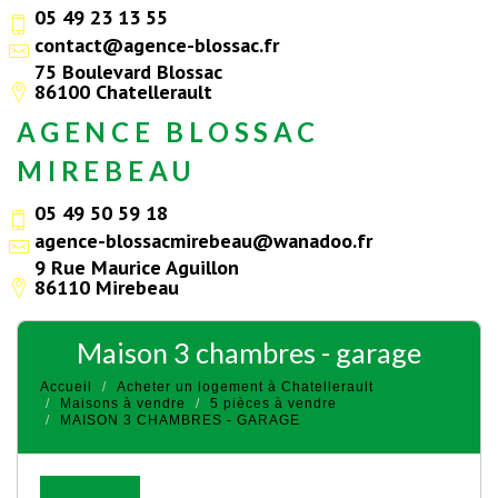
05 49 23 13 55
contact@agence-blossac.fr
75 Boulevard Blossac
86100 Chatellerault
AGENCE BLOSSAC
MIREBEAU
05 49 50 59 18
agence-blossacmirebeau@wanadoo.fr
9 Rue Maurice Aguillon
86110 Mirebeau
maison 3 chambres - garage
Accueil
Acheter un logement à Chatellerault
Maisons à vendre
5 pièces à vendre
MAISON 3 CHAMBRES - GARAGE