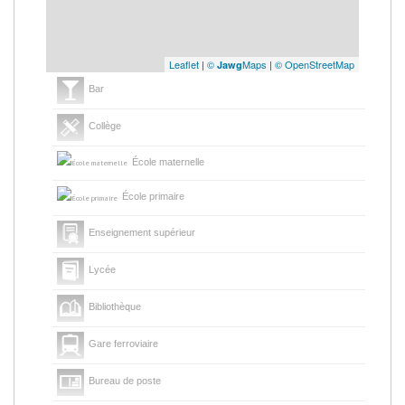
Leaflet
|
©
Maps
|
© OpenStreetMap
Jawg
Bar
Collège
École maternelle
École primaire
Enseignement supérieur
Lycée
Bibliothèque
Gare ferroviaire
Bureau de poste