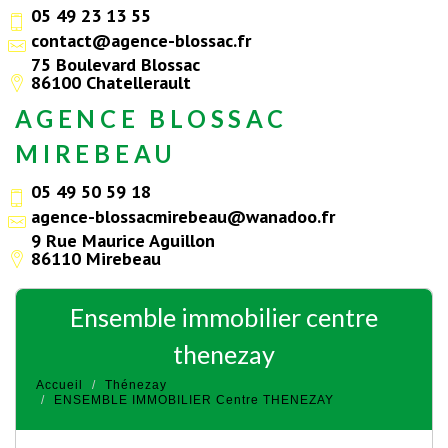
05 49 23 13 55
contact@agence-blossac.fr
75 Boulevard Blossac
86100 Chatellerault
AGENCE BLOSSAC
MIREBEAU
05 49 50 59 18
agence-blossacmirebeau@wanadoo.fr
9 Rue Maurice Aguillon
86110 Mirebeau
ensemble immobilier centre
thenezay
Accueil
Thénezay
ENSEMBLE IMMOBILIER Centre THENEZAY