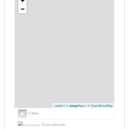
+
−
Leaflet
|
©
Maps
|
© OpenStreetMap
Jawg
Collège
École maternelle