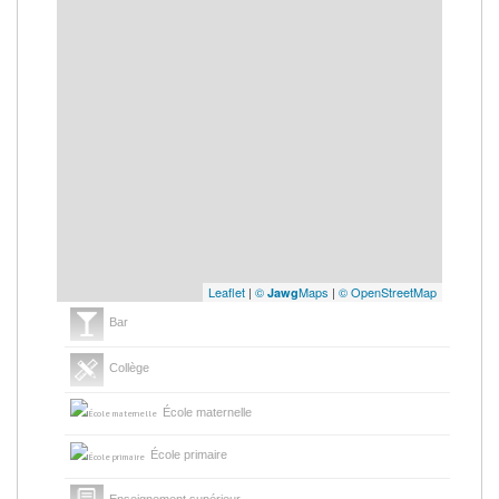
Leaflet
|
©
Maps
|
© OpenStreetMap
Jawg
Bar
Collège
École maternelle
École primaire
Enseignement supérieur