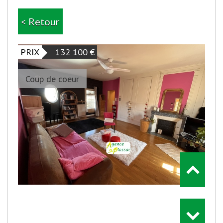
< Retour
PRIX
132 100
€
Coup de coeur