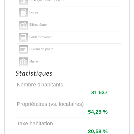
Lycée
Bibliothèque
Gare ferroviaire
Bureau de poste
Mairie
Statistiques
Presse et Tabac
Nombre d'habitants
31 537
Propriétaires (vs. locataires)
54,25 %
Taxe habitation
20,58 %