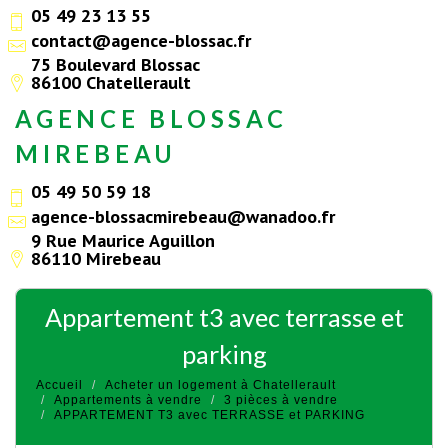
05 49 23 13 55
contact@agence-blossac.fr
75 Boulevard Blossac
86100 Chatellerault
AGENCE BLOSSAC
MIREBEAU
05 49 50 59 18
agence-blossacmirebeau@wanadoo.fr
9 Rue Maurice Aguillon
86110 Mirebeau
appartement t3 avec terrasse et
parking
Accueil
Acheter un logement à Chatellerault
Appartements à vendre
3 pièces à vendre
APPARTEMENT T3 avec TERRASSE et PARKING