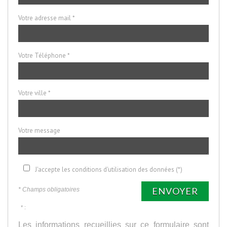
Votre adresse mail *
Votre Téléphone *
Votre ville *
Votre message
J'accepte les conditions d'utilisation des données (*)
ENVOYER
* Champs obligatoires
* :
Les informations recueillies sur ce formulaire sont